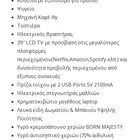
Κουζίνα με εξοπλισμό για πρωινό
Ψυγείο
Μηχανή Καφέ illy
Τοστιέρα
Ηλεκτρικός Βραστήρας
39″ LCD TV με πρόσβαση στις μεγαλύτερες
πλατφόρμες
περιεχομένου(Netflix,Amazon,Spotify κλπ.) και
δυνατότητα προβολής περιεχομένου από
έξυπνες συσκευές
Πρίζα τοίχου με 2 USB Ports 5V 2100mΑ
Ηλεκτρικός στεγνωτήρας μαλλιών
Χρηματοκιβώτιο μεγέθους laptop
Λευκά είδη Δωματίου & Μπάνιου Υψηλής
Ποιότητας
Υγρό κρεμοσάπουνο χεριών BORN MAJESTY
Υγρό αντισηπτικό χεριών (70% αιθυλική