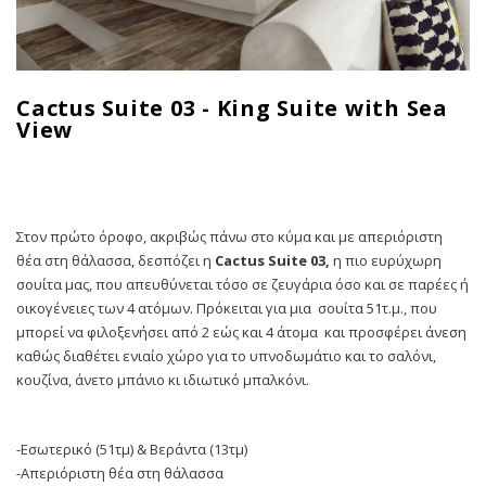
Cactus Suite 03 - King Suite with Sea
View
Στον πρώτο όροφο, ακριβώς πάνω στο κύμα και με απεριόριστη
θέα στη θάλασσα, δεσπόζει η
Cactus
Suite
03,
η πιο ευρύχωρη
σουίτα μας, που απευθύνεται τόσο σε ζευγάρια όσο και σε παρέες ή
οικογένειες των 4 ατόμων. Πρόκειται για μια σουίτα 51τ.μ., που
μπορεί να φιλοξενήσει από 2 εώς και 4 άτομα και προσφέρει άνεση
καθώς διαθέτει ενιαίο χώρο για το υπνοδωμάτιο και το σαλόνι,
κουζίνα, άνετο μπάνιο κι ιδιωτικό μπαλκόνι.
-Εσωτερικό (51τμ) & Βεράντα (13τμ)
-Απεριόριστη θέα στη θάλασσα